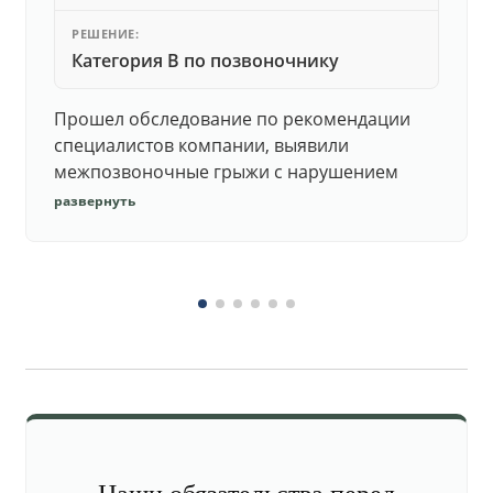
РЕШЕНИЕ:
Категория В по позвоночнику
Прошел обследование по рекомендации
специалистов компании, выявили
межпозвоночные грыжи с нарушением
функций. Юристы подготовили документы,
развернуть
комиссия утвердила негодность.