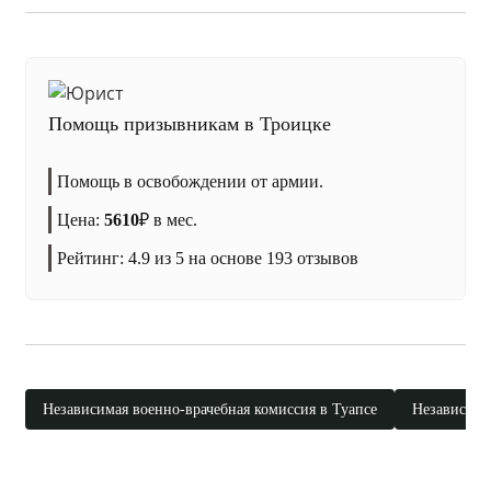
Помощь призывникам в Троицке
Помощь в освобождении от армии.
Цена:
5610
₽
в мес.
Рейтинг:
4.9
из 5 на основе
193
отзывов
Независимая военно-врачебная комиссия в Туапсе
Независима