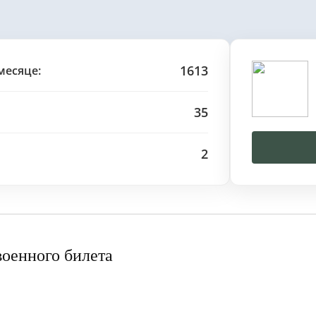
1613
месяце:
35
2
военного билета