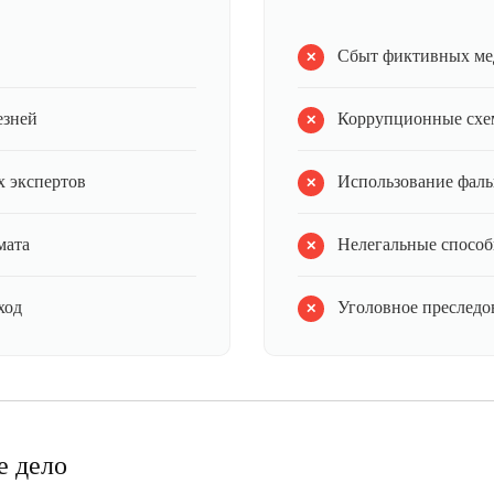
Сбыт фиктивных ме
езней
Коррупционные схе
 экспертов
Использование фал
мата
Нелегальные способ
ход
Уголовное преследов
е дело