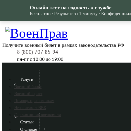
Онлайн тест на годность к службе
Бесплатно · Результат за 1 минуту · Конфиденциа
Получите военный билет в рамках законодательства РФ
8 (800) 707-85-94
пн-пт c 10:00 до 19:00
Услуги
Военный билет
Военный юрист
Помощь призывникам
Независимая ВВК
Горячая линия военкомата
Статьи
О фирме