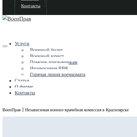
Контакты
Услуги
Военный билет
Военный юрист
Помощь призывникам
Независимая ВВК
Горячая линия военкомата
Статьи
О фирме
Контакты
|
ВоенПрав
Независимая военно-врачебная комиссия в Красноярске