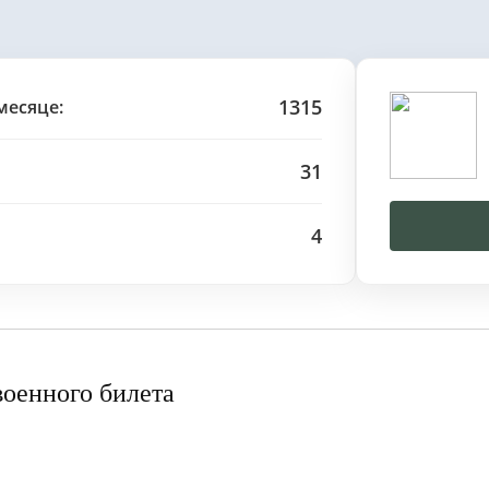
1315
месяце:
31
4
военного билета