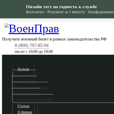
Онлайн тест на годность к службе
Бесплатно · Результат за 1 минуту · Конфиденциа
Получите военный билет в рамках законодательства РФ
8 (800) 707-85-94
пн-пт c 10:00 до 19:00
Услуги
Военный билет
Военный юрист
Помощь призывникам
Независимая ВВК
Горячая линия военкомата
Статьи
О фирме