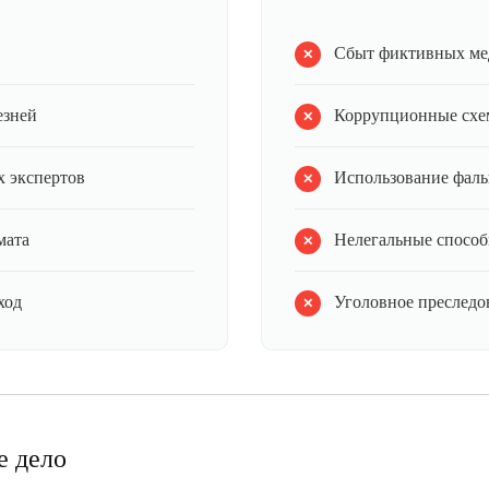
Сбыт фиктивных ме
езней
Коррупционные схе
 экспертов
Использование фал
мата
Нелегальные способ
ход
Уголовное преследов
е дело