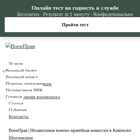
Онлайн тест на годность к службе
Бесплатно · Результат за 1 минуту · Конфиденциально
Пройти тест
Услуги
Военный билет
Военный юрист
Помощь призывникам
Независимая ВВК
Горячая линия военкомата
Статьи
О фирме
Контакты
ВоенПрав
Независимая военно-врачебная комиссия в Каменске-
|
Шахтинском