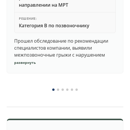
направлении на МРТ
РЕШЕНИЕ:
Категория В по позвоночнику
Прошел обследование по рекомендации
специалистов компании, выявили
межпозвоночные грыжи с нарушением
функций. Юристы подготовили документы,
развернуть
комиссия утвердила негодность.