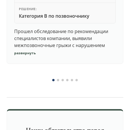
РЕШЕНИЕ:
Категория В по позвоночнику
Прошел обследование по рекомендации
специалистов компании, выявили
межпозвоночные грыжи с нарушением
функций. Юристы подготовили документы,
развернуть
комиссия утвердила негодность.