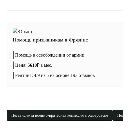
Помощь призывникам в Фрязине
Помощь в освобождении от армии.
Цена:
5610
₽
в мес.
Рейтинг:
4.9
из 5 на основе
193
отзывов
Независимая военно-врачебная комиссия в Хабаровске
Незави