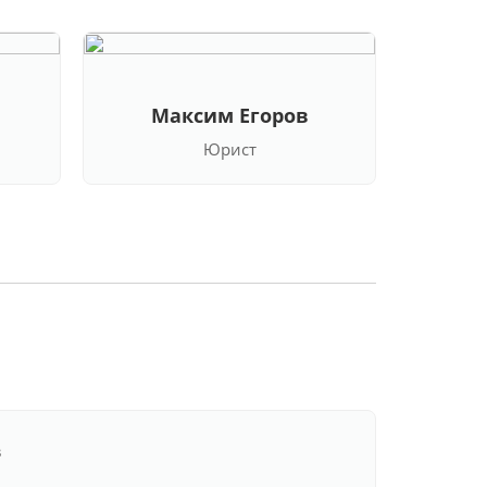
Максим Егоров
Кла
Юрист
в