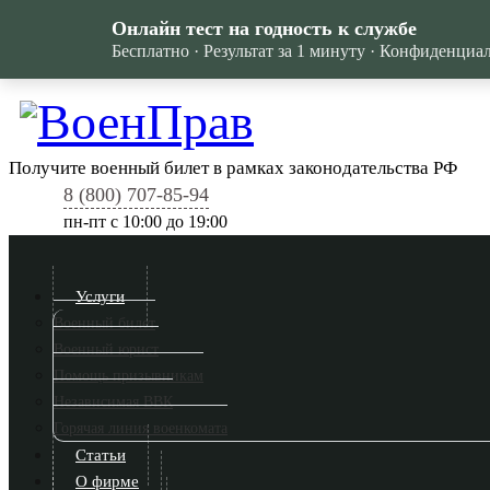
Онлайн тест на годность к службе
Бесплатно · Результат за 1 минуту · Конфиденциа
Получите военный билет в рамках законодательства РФ
8 (800) 707-85-94
пн-пт c 10:00 до 19:00
Услуги
Военный билет
Военный юрист
Помощь призывникам
Независимая ВВК
Горячая линия военкомата
Статьи
О фирме