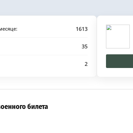
1613
месяце:
35
2
военного билета