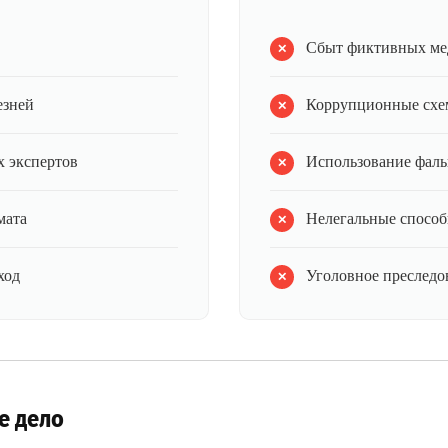
Сбыт фиктивных ме
езней
Коррупционные схе
 экспертов
Использование фал
мата
Нелегальные способ
ход
Уголовное преследов
е дело