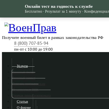
Онлайн тест на годность к службе
Бесплатно · Результат за 1 минуту · Конфиденциа
Получите военный билет в рамках законодательства РФ
8 (800) 707-85-94
пн-пт c 10:00 до 19:00
Услуги
Военный билет
Военный юрист
Помощь призывникам
Независимая ВВК
Горячая линия военкомата
Статьи
О фирме