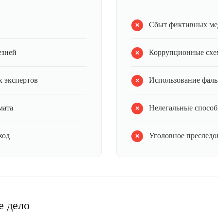
Сбыт фиктивных ме
езней
Коррупционные схе
 экспертов
Использование фал
мата
Нелегальные способ
ход
Уголовное преследов
е дело