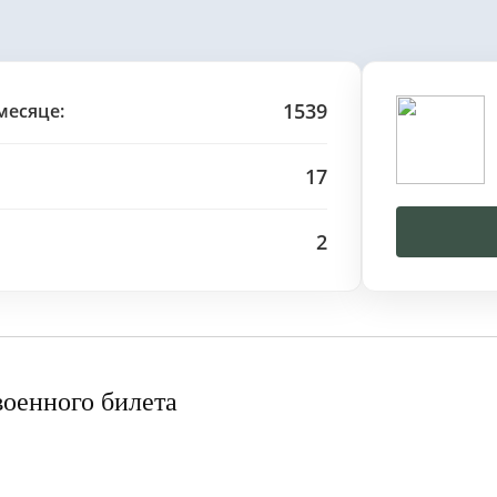
1539
месяце:
17
2
военного билета