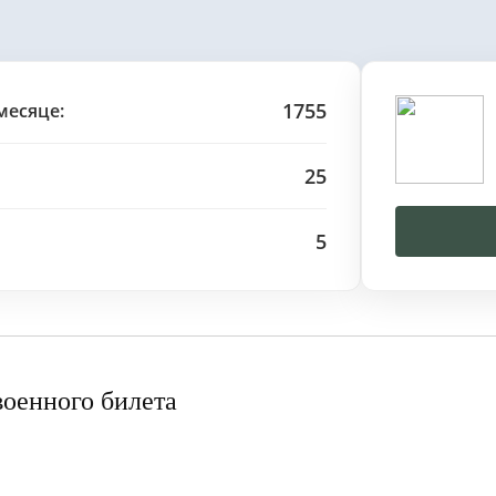
1755
месяце:
25
5
военного билета