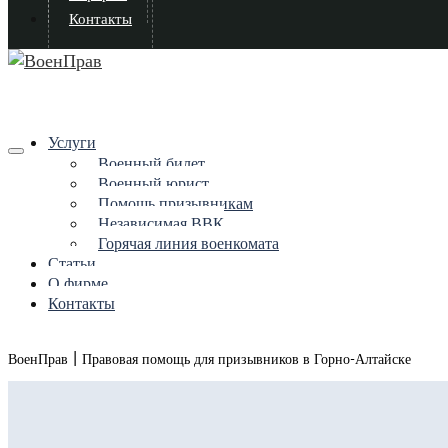
Контакты
Услуги
Военный билет
Военный юрист
Помощь призывникам
Независимая ВВК
Горячая линия военкомата
Статьи
О фирме
Контакты
|
ВоенПрав
Правовая помощь для призывников в Горно-Алтайске