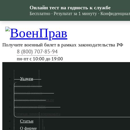
Онлайн тест на годность к службе
Бесплатно · Результат за 1 минуту · Конфиденциа
Получите военный билет в рамках законодательства РФ
8 (800) 707-85-94
пн-пт c 10:00 до 19:00
Услуги
Военный билет
Военный юрист
Помощь призывникам
Независимая ВВК
Горячая линия военкомата
Статьи
О фирме