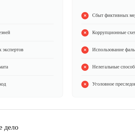
Сбыт фиктивных ме
езней
Коррупционные схе
 экспертов
Использование фал
мата
Нелегальные способ
ход
Уголовное преследов
е дело