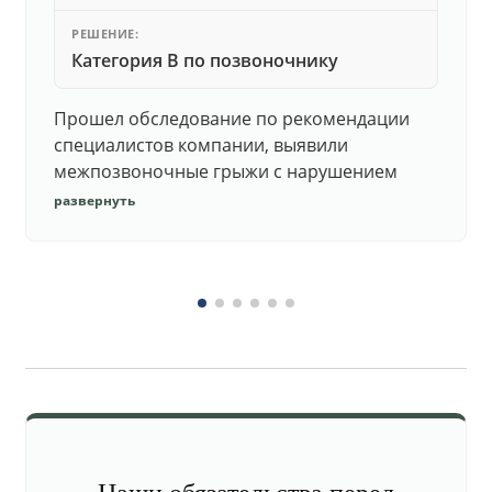
РЕШЕНИЕ:
Категория В по позвоночнику
Прошел обследование по рекомендации
специалистов компании, выявили
межпозвоночные грыжи с нарушением
функций. Юристы подготовили документы,
развернуть
комиссия утвердила негодность.