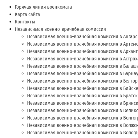
Горячая линия военкомата
Карта сайта
Контакты
Независимая военно-врачебная комиссия
Независимая военно-врачебная комиссия в Ангарс
Независимая военно-врачебная комиссия в Артем
Независимая военно-врачебная комиссия в Арханг
Независимая военно-врачебная комиссия в Астра
Независимая военно-врачебная комиссия в Балаш
Независимая военно-врачебная комиссия в Барна
Независимая военно-врачебная комиссия в Белгор
Независимая военно-врачебная комиссия в Бийск
Независимая военно-врачебная комиссия в Братск
Независимая военно-врачебная комиссия в Брянс
Независимая военно-врачебная комиссия в Велик
Независимая военно-врачебная комиссия в Волгог
Независимая военно-врачебная комиссия в Волжс
Независимая военно-врачебная комиссия в Вологд