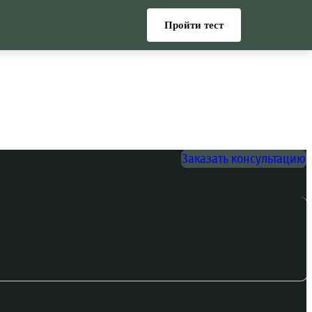
Пройти тест
Заказать консультацию